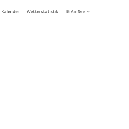
G Kalender
Wetterstatistik
IG Aa-See
m