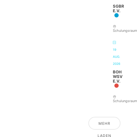
SGBR
E.V.
Schulungsrau
19
AUG.
2026
BOH
WSV
E.V.
Schulungsrau
MEHR
LADEN