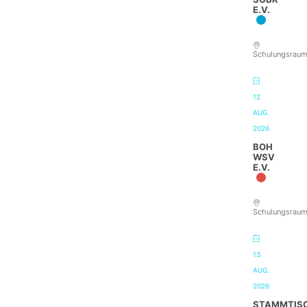
E.V.
Schulungsrau
12
AUG.
2026
BOH
WSV
E.V.
Schulungsrau
13
AUG.
2026
STAMMTIS