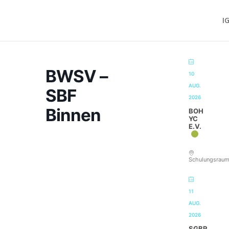
I
BWSV –
10
AUG.
SBF
2026
Binnen
BOH
YC
E.V.
Schulungsrau
11
AUG.
2026
SGBR