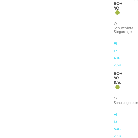
BOH
YC
Schutzhütte
Steganlage
17
AUG.
2026
BOH
YC
E.V.
Schulungsrau
18
AUG.
2026