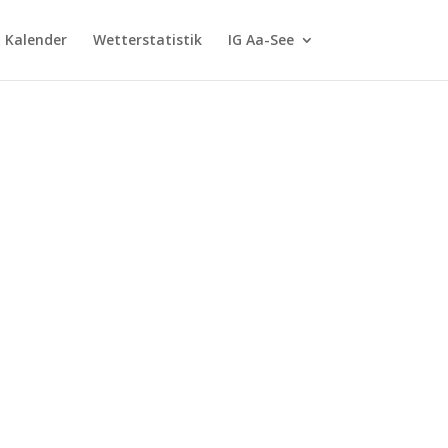
G Kalender
Wetterstatistik
IG Aa-See
m