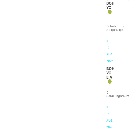
BOH
YC
Schutzhütte
Steganlage
17
AUG.
2026
BOH
YC
E.V.
Schulungsrau
18
AUG.
2026