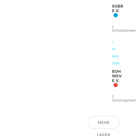
SGBR
E.V.
Schulungsrau
19
AUG.
2026
BOH
WSV
E.V.
Schulungsrau
MEHR
LADEN