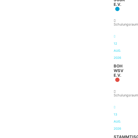
E.V.
Schulungsrau
12
AUG.
2026
BOH
WSV
E.V.
Schulungsrau
13
AUG.
2026
STAMMTIS