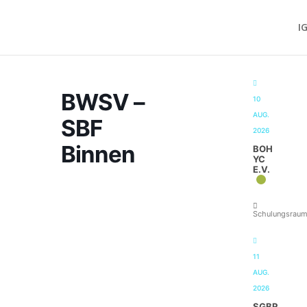
I
BWSV –
10
AUG.
SBF
2026
Binnen
BOH
YC
E.V.
Schulungsrau
11
AUG.
2026
SGBR