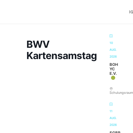
I
BWV
10
AUG.
Kartensamstag
2026
BOH
YC
E.V.
Schulungsrau
11
AUG.
2026
SGBR