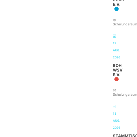
E.V.
Schulungsrau
12
AUG.
2026
BOH
WSV
E.V.
Schulungsrau
13
AUG.
2026
STAMMTIS