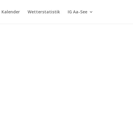
G Kalender
Wetterstatistik
IG Aa-See
m