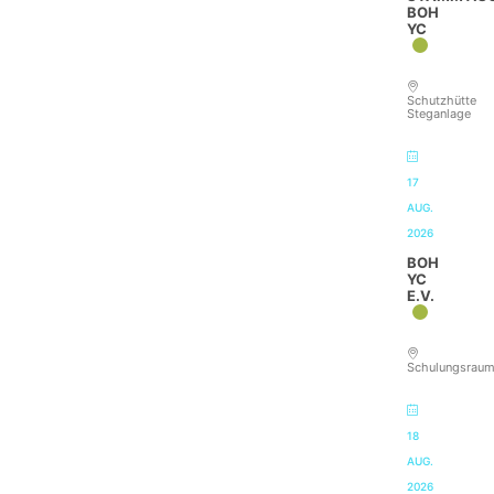
BOH
YC
Schutzhütte
Steganlage
17
AUG.
2026
BOH
YC
E.V.
Schulungsrau
18
AUG.
2026