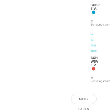
SGBR
E.V.
Schulungsrau
19
AUG.
2026
BOH
WSV
E.V.
Schulungsrau
MEHR
LADEN