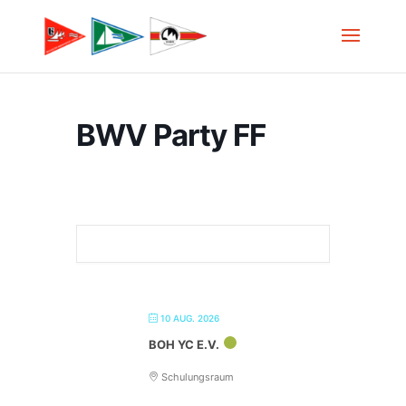
BWV Party FF
10 AUG. 2026
BOH YC E.V.
Schulungsraum