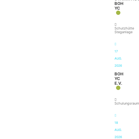
BOH
YC
Schutzhütte
Steganlage
17
AUG.
2026
BOH
YC
E.V.
Schulungsrau
18
AUG.
2026