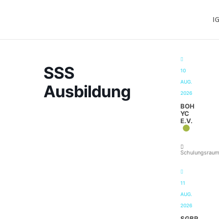
I
SSS
10
AUG.
Ausbildung
2026
BOH
YC
E.V.
Schulungsrau
11
AUG.
2026
SGBR