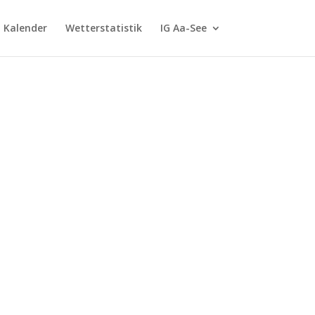
G Kalender
Wetterstatistik
IG Aa-See
m