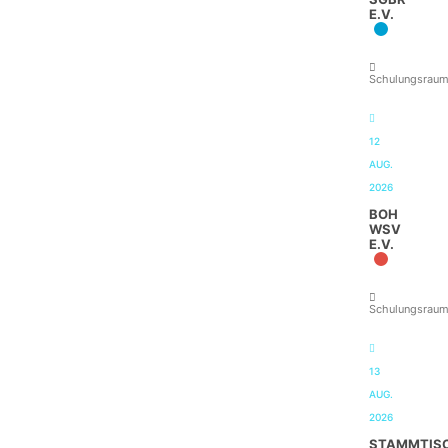
E.V.
Schulungsrau
12
AUG.
2026
BOH
WSV
E.V.
Schulungsrau
13
AUG.
2026
STAMMTIS