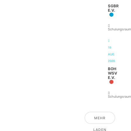
SGBR
E.V.
Schulungsrau
19
AUG.
2026
BOH
WSV
E.V.
Schulungsrau
MEHR
LADEN