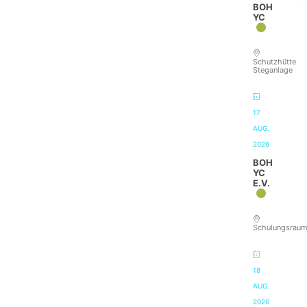
BOH
YC
Schutzhütte
Steganlage
17
AUG.
2026
BOH
YC
E.V.
Schulungsrau
18
AUG.
2026