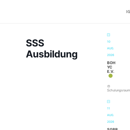
I
SSS
10
AUG.
Ausbildung
2026
BOH
YC
E.V.
Schulungsrau
11
AUG.
2026
SGBR