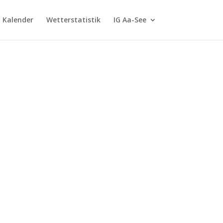
G Kalender
Wetterstatistik
IG Aa-See
m