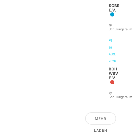
SGBR
E.V.
Schulungsrau
19
AUG.
2026
BOH
WSV
E.V.
Schulungsrau
MEHR
LADEN