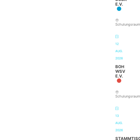
E.V.
Schulungsrau
12
AUG.
2026
BOH
WSV
E.V.
Schulungsrau
13
AUG.
2026
STAMMTIS