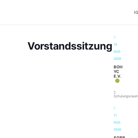
I
Vorstandssitzung
10
AUG.
2026
BOH
YC
E.V.
Schulungsrau
11
AUG.
2026
SGBR