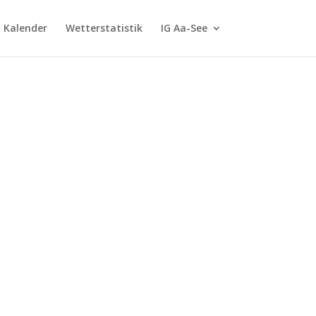
G Kalender
Wetterstatistik
IG Aa-See
m