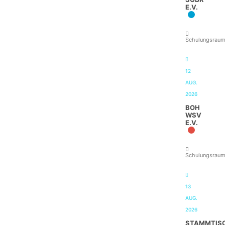
E.V.
Schulungsrau
12
AUG.
2026
BOH
WSV
E.V.
Schulungsrau
13
AUG.
2026
STAMMTIS