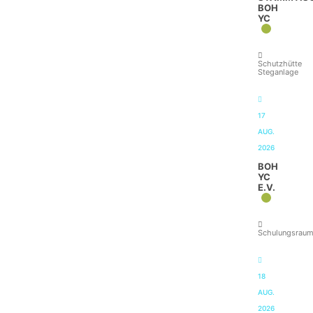
BOH
YC
Schutzhütte
Steganlage
17
AUG.
2026
BOH
YC
E.V.
Schulungsrau
18
AUG.
2026