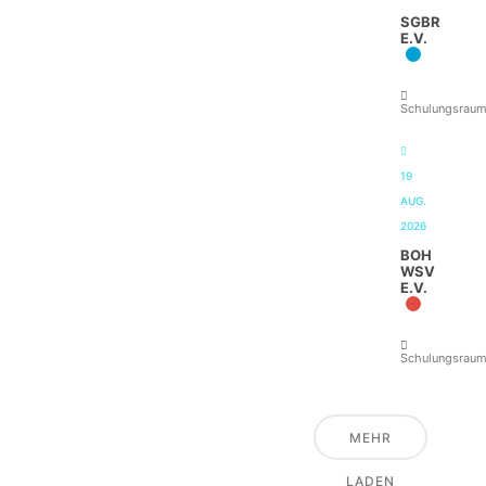
SGBR
E.V.
Schulungsrau
19
AUG.
2026
BOH
WSV
E.V.
Schulungsrau
MEHR
LADEN