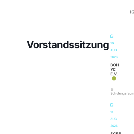
I
Vorstandssitzung
10
AUG.
2026
BOH
YC
E.V.
Schulungsrau
11
AUG.
2026
SGBR