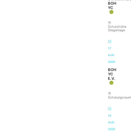
BOH
YC
Schutzhütte
Steganlage
17
AUG.
2026
BOH
YC
E.V.
Schulungsrau
18
AUG.
2026