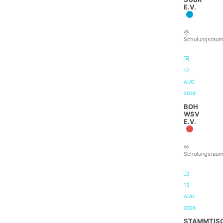
E.V.
Schulungsrau
12
AUG.
2026
BOH
WSV
E.V.
Schulungsrau
13
AUG.
2026
STAMMTIS