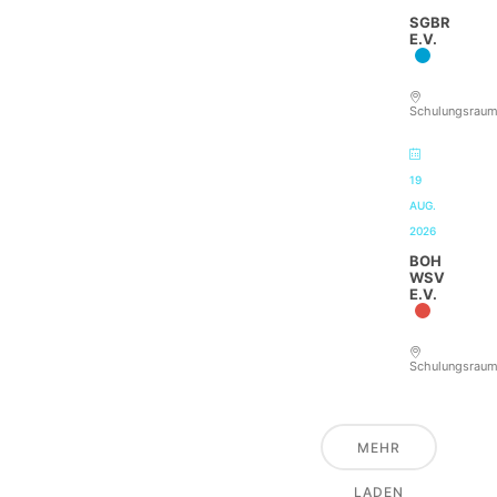
SGBR
E.V.
Schulungsrau
19
AUG.
2026
BOH
WSV
E.V.
Schulungsrau
MEHR
LADEN