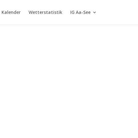
G Kalender
Wetterstatistik
IG Aa-See
m