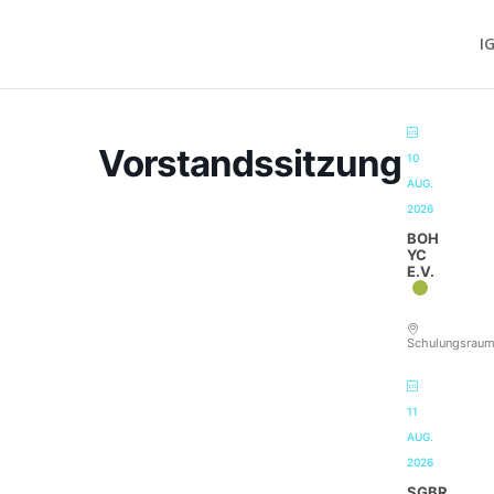
I
Vorstandssitzung
10
AUG.
2026
BOH
YC
E.V.
Schulungsrau
11
AUG.
2026
SGBR