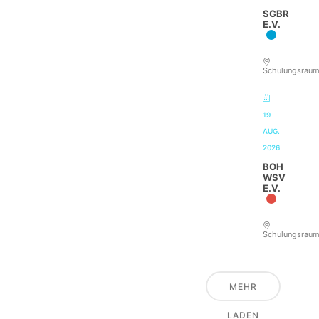
SGBR
E.V.
Schulungsrau
19
AUG.
2026
BOH
WSV
E.V.
Schulungsrau
MEHR
LADEN