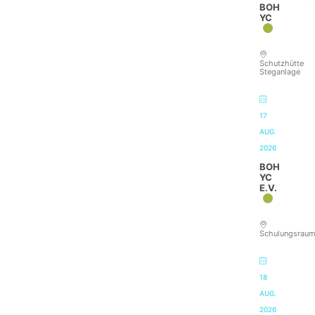
BOH
YC
Schutzhütte
Steganlage
17
AUG.
2026
BOH
YC
E.V.
Schulungsrau
18
AUG.
2026