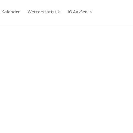
G Kalender
Wetterstatistik
IG Aa-See
m