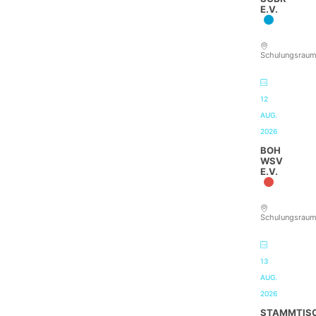
E.V.
Schulungsrau
12
AUG.
2026
BOH
WSV
E.V.
Schulungsrau
13
AUG.
2026
STAMMTIS